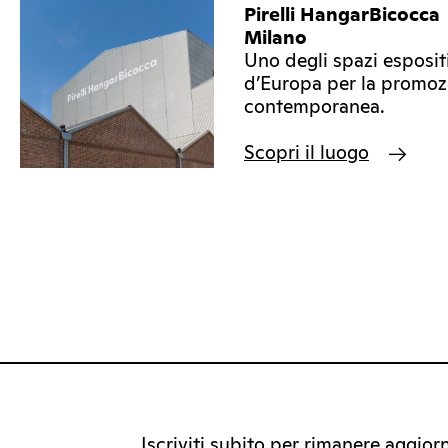
Pirelli HangarBicocca
Milano
Uno degli spazi esposit
d’Europa per la promozi
contemporanea.
Scopri il luogo
Iscriviti subito per rimanere aggiorna