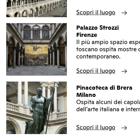
Scopri il luogo
Palazzo Strozzi
Firenze
Il più ampio spazio esp
toscano ospita mostre d
contemporaneo.
Scopri il luogo
Pinacoteca di Brera
Milano
Ospita alcuni dei capola
dell’arte italiana e inte
Scopri il luogo