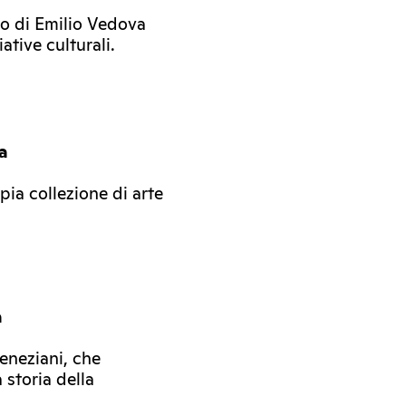
oro di Emilio Vedova
ative culturali.
a
pia collezione di arte
a
eneziani, che
 storia della