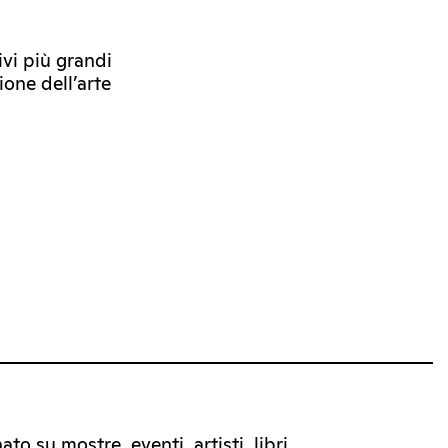
ivi più grandi
one dell’arte
to su mostre, eventi, artisti, libri.