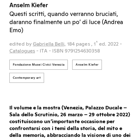
Anselm Kiefer
Questi scritti, quando verranno bruciati,
daranno finalmente un po’ di luce (Andrea
Emo)
^
edited by
Gabriella Belli,
184 pages
, 1
ed.
2022
-
Catalogues
- ITA
- ISBN 9791254630358
Fondazione Musei Civici Venezia
Anselm Kiefer
Contemporary art
Il volume e la mostra (Venezia, Palazzo Ducale –
Sala dello Scrutinio, 26 marzo – 29 ottobre 2022)
costituiscono un’importante occasione per
confrontarsi con i temi della storia, del mito e
della memoria, abbracciando la visione di uno dei