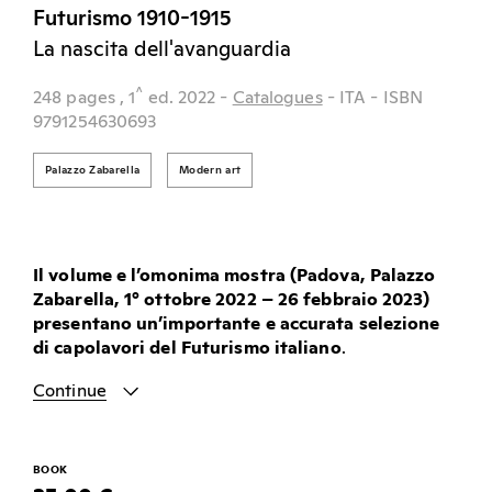
Futurismo 1910-1915
La nascita dell'avanguardia
^
248 pages
, 1
ed.
2022
-
Catalogues
- ITA
- ISBN
9791254630693
Palazzo Zabarella
Modern art
Il volume e l’omonima mostra (Padova, Palazzo
Zabarella, 1° ottobre 2022 – 26 febbraio 2023)
presentano un’importante e accurata selezione
di capolavori del Futurismo italiano
.
Continue
BOOK