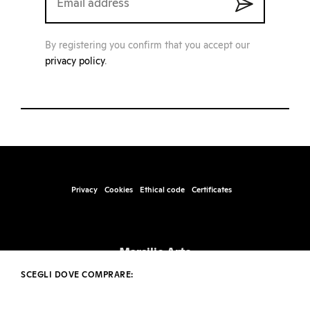
By registering you confirm that you accept our
privacy policy
.
Privacy
Cookies
Ethical code
Certificates
Marsilio Arte
Santa Marta, Fabbricato 17, 30123 – Venice
SCEGLI DOVE COMPRARE:
info@marsilioarte.it – tel. +39 041 2406511