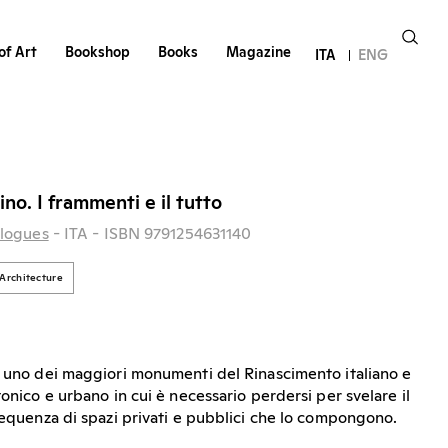
of Art
Bookshop
Books
Magazine
ITA
ENG
ino. I frammenti e il tutto
logues
- ITA
- ISBN 9791254631140
Architecture
è uno dei maggiori monumenti del Rinascimento italiano e
onico e urbano in cui è necessario perdersi per svelare il
 sequenza di spazi privati e pubblici che lo compongono.