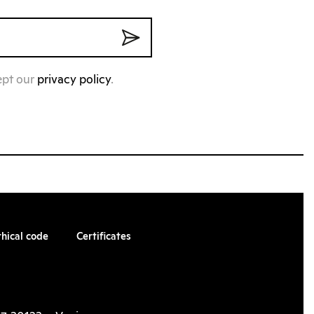
ept our
privacy policy
.
thical code
Certificates