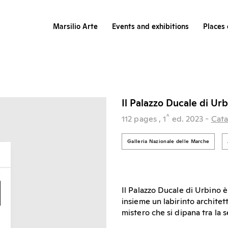
Marsilio Arte
Events and exhibitions
Places 
Il Palazzo Ducale di Urb
^
112 pages
, 1
ed.
2023
-
Cata
Galleria Nazionale delle Marche
Il Palazzo Ducale di Urbino 
insieme un labirinto architett
mistero che si dipana tra la