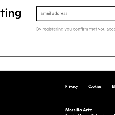
iting
By registering you confirm that you acc
Privacy
Cookies
E
Marsilio Arte