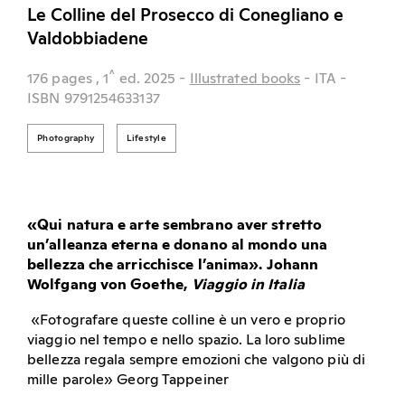
Le Colline del Prosecco di Conegliano e
Valdobbiadene
^
176 pages
, 1
ed.
2025
-
Illustrated books
- ITA
-
ISBN 9791254633137
Photography
Lifestyle
«Qui natura e arte sembrano aver stretto
un’alleanza eterna e donano al mondo una
bellezza che arricchisce l’anima». Johann
Wolfgang von Goethe,
Viaggio in Italia
«Fotografare queste colline è un vero e proprio
viaggio nel tempo e nello spazio. La loro sublime
bellezza regala sempre emozioni che valgono più di
mille parole» Georg Tappeiner