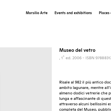
Marsilio Arte
Events and exhibitions
Places 
Museo del vetro
^
, 1
ed.
2006
- ISBN 978883
Risale al 982 il più antico do
ambito lagunare, mentre all’i
almeno dodici vetrerie che pr
lunga e affascinante di ques
attraverso alcuni bellissimi 
completa del Museo, pubblica