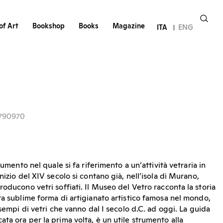
of Art
Bookshop
Books
Magazine
ITA
ENG
1790970
cumento nel quale si fa riferimento a un’attività vetraria in
nizio del XIV secolo si contano già, nell’isola di Murano,
oducono vetri soffiati. Il Museo del Vetro racconta la storia
ta sublime forma di artigianato artistico famosa nel mondo,
esempi di vetri che vanno dal I secolo d.C. ad oggi. La guida
ta ora per la prima volta, è un utile strumento alla