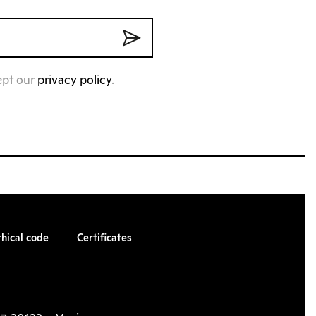
ept our
privacy policy
.
thical code
Certificates