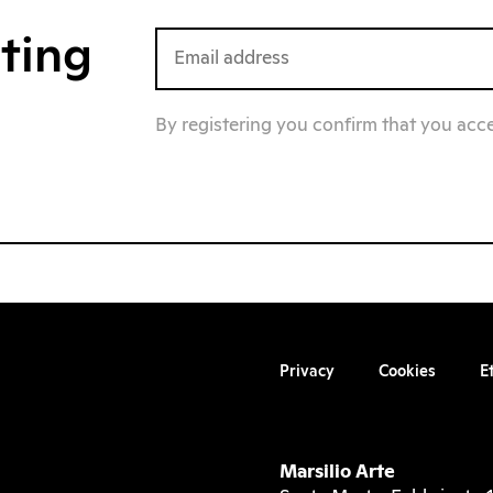
iting
By registering you confirm that you acc
Privacy
Cookies
E
Marsilio Arte