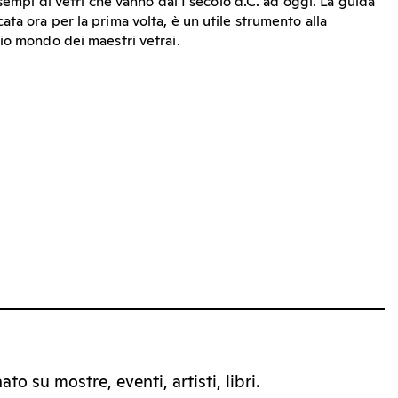
esempi di vetri che vanno dal I secolo d.C. ad oggi. La guida
ta ora per la prima volta, è un utile strumento alla
io mondo dei maestri vetrai.
to su mostre, eventi, artisti, libri.