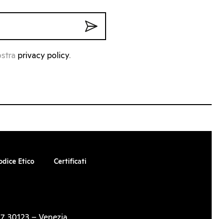
ostra
privacy policy
.
odice Etico
Certificati
7, 30123 – Venezia