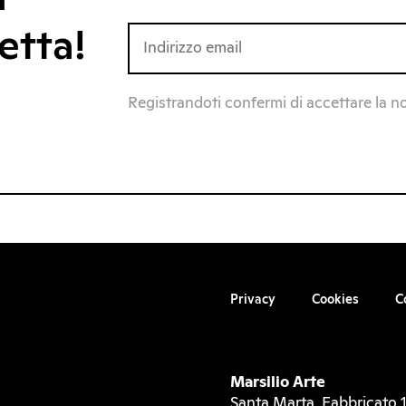
etta!
Registrandoti confermi di accettare la n
Privacy
Cookies
C
Marsilio Arte
Santa Marta, Fabbricato 1