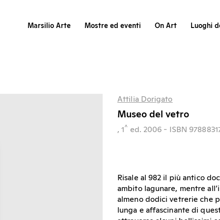
Marsilio Arte
Mostre ed eventi
On Art
Luoghi de
Attilia Dorigato
Museo del vetro
^
, 1
ed.
2006
- ISBN 978883
Risale al 982 il più antico do
ambito lagunare, mentre all’i
almeno dodici vetrerie che pr
lunga e affascinante di ques