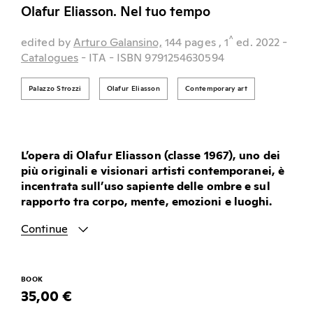
Olafur Eliasson. Nel tuo tempo
^
edited by
Arturo Galansino,
144 pages
, 1
ed.
2022
-
Catalogues
- ITA
- ISBN 9791254630594
Palazzo Strozzi
Olafur Eliasson
Contemporary art
L’opera di Olafur Eliasson (classe 1967), uno dei
più originali e visionari artisti contemporanei, è
incentrata sull’uso sapiente delle ombre e sul
rapporto tra corpo, mente, emozioni e luoghi.
Continue
BOOK
35,00 €