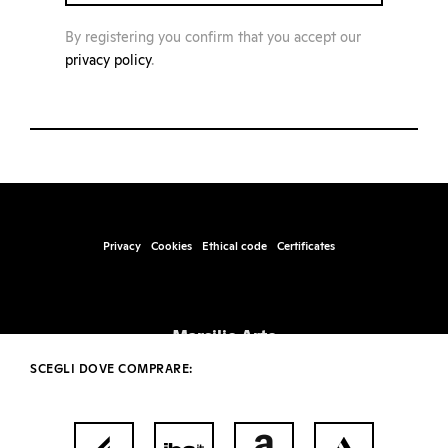
By registering you confirm that you accept our
privacy policy
.
Privacy
Cookies
Ethical code
Certificates
Marsilio Arte
Santa Marta, Fabbricato 17, 30123 – Venice
SCEGLI DOVE COMPRARE:
info@marsilioarte.it – tel. +39 041 2406511