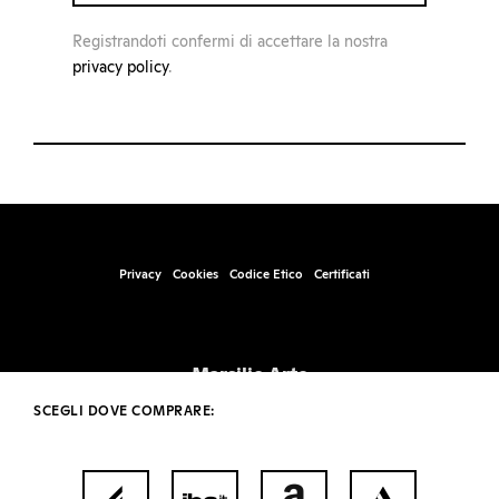
Registrandoti confermi di accettare la nostra
privacy policy
.
Privacy
Cookies
Codice Etico
Certificati
Marsilio Arte
Santa Marta, Fabbricato 17, 30123 – Venezia
SCEGLI DOVE COMPRARE:
info@marsilioarte.it – tel. +39 041 2406511