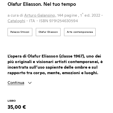
Olafur Eliasson. Nel tuo tempo
^
a cura di
Arturo Galansino,
144 pagine
, 1
ed.
2022
-
Cataloghi
- ITA
- ISBN 9791254630594
Palazzo Strozzi
Olafur Eliasson
Arte contemporanea
L’opera di Olafur Eliasson (classe 1967), uno dei
più originali e visionari artisti contemporanei, è
incentrata sull’uso sapiente delle ombre e sul
rapporto tra corpo, mente, emozioni e luoghi.
Continua
LIBRO
35,00 €