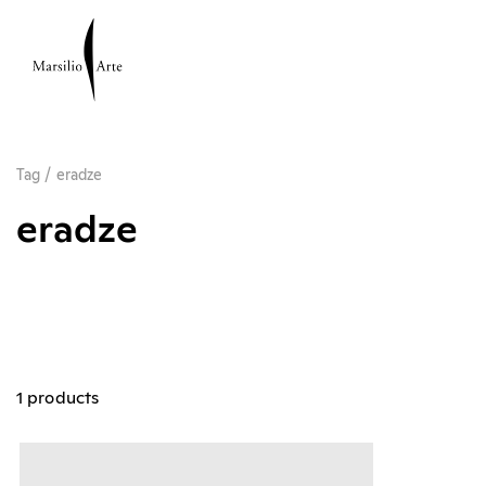
Tag
/
eradze
eradze
1 products