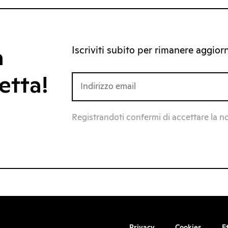
Iscriviti subito per rimanere aggiorna
a
etta!
Registrandoti confermi di accettare la n