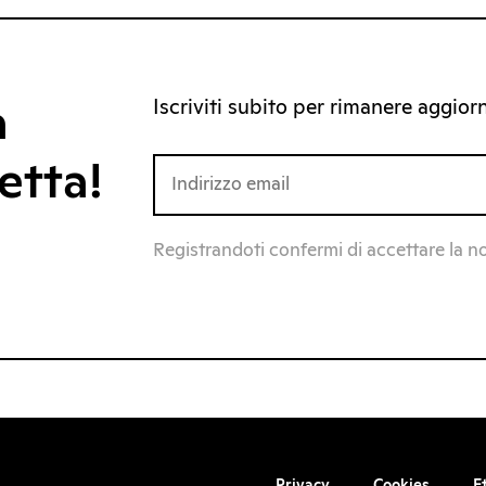
Iscriviti subito per rimanere aggiorna
a
etta!
Registrandoti confermi di accettare la n