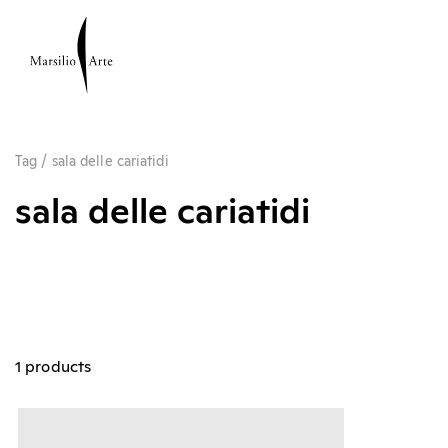
Tag
/
sala delle cariatidi
sala delle cariatidi
1 products