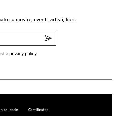
to su mostre, eventi, artisti, libri.
ostra
privacy policy
.
thical code
Certificates