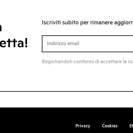
Iscriviti subito per rimanere aggiorna
a
etta!
Registrandoti confermi di accettare la n
Privacy
Cookies
E