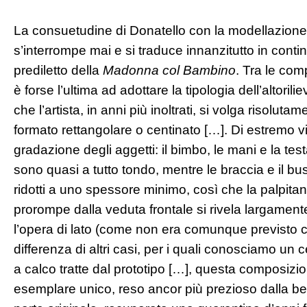
La consuetudine di Donatello con la modellazione d
s’interrompe mai e si traduce innanzitutto in conti
prediletto della
Madonna col Bambino
. Tra le com
è forse l’ultima ad adottare la tipologia dell’altoril
che l’artista, in anni più inoltrati, si volga risoluta
formato rettangolare o centinato […]. Di estremo v
gradazione degli aggetti: il bimbo, le mani e la test
sono quasi a tutto tondo, mentre le braccia e il b
ridotti a uno spessore minimo, così che la palpitan
prorompe dalla veduta frontale si rivela largamente 
l’opera di lato (come non era comunque previsto c
differenza di altri casi, per i quali conosciamo un 
a calco tratte dal prototipo […], questa composizi
esemplare unico, reso ancor più prezioso dalla bel