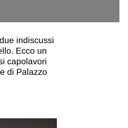
due indiscussi
ello. Ecco un
nsi capolavori
le di Palazzo