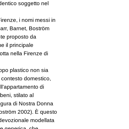
identico soggetto nel
Firenze, i nomi messi in
Darr, Barnet, Boström
nte proposto da
e il principale
otta nella Firenze di
uppo plastico non sia
un contesto domestico,
ll’appartamento di
beni, stilato al
igura di Nostra Donna
, Boström 2002). È questo
 devozionale modellata
ne generica, che