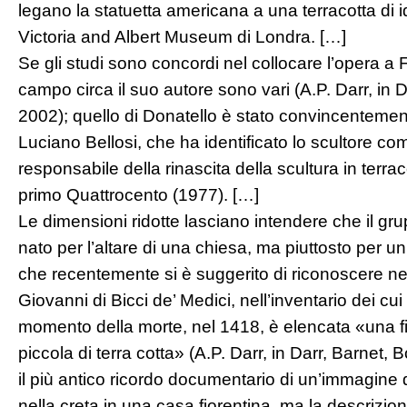
legano la statuetta americana a una terracotta di 
Victoria and Albert Museum di Londra. […]
Se gli studi sono concordi nel collocare l’opera a 
campo circa il suo autore sono vari (A.P. Darr, in 
2002); quello di Donatello è stato convincenteme
Luciano Bellosi, che ha identificato lo scultore com
responsabile della rinascita della scultura in terrac
primo Quattrocento (1977). […]
Le dimensioni ridotte lasciano intendere che il gr
nato per l’altare di una chiesa, ma piuttosto per 
che recentemente si è suggerito di riconoscere ne
Giovanni di Bicci de’ Medici, nell’inventario dei cui 
momento della morte, nel 1418, è elencata «una f
piccola di terra cotta» (A.P. Darr, in Darr, Barnet
il più antico ricordo documentario di un’immagine
nella creta in una casa fiorentina, ma la descrizio