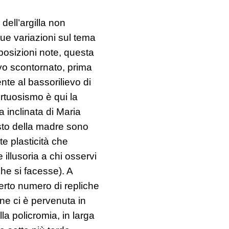
ell’argilla non
nue variazioni sul tema
posizioni note, questa
ievo scontornato, prima
mente al bassorilievo di
irtuosismo è qui la
a inclinata di Maria
usto della madre sono
te plasticità che
illusoria a chi osservi
he si facesse). A
certo numero di repliche
one ci è pervenuta in
la policromia, in larga