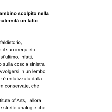
Bambino scolpito nella
maternità un fatto
aldistorio,
il suo irrequieto
’ultimo, infatti,
o sulla coscia sinistra
avvolgersi in un lembo
e è enfatizzata dalla
ben conservate, che
tute of Arts, l’allora
le strette analogie che