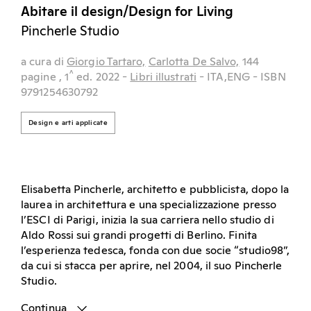
Abitare il design/Design for Living
Pincherle Studio
a cura di
Giorgio Tartaro,
Carlotta De Salvo,
144
^
pagine
, 1
ed.
2022
-
Libri illustrati
- ITA,ENG
- ISBN
9791254630792
Design e arti applicate
Elisabetta Pincherle, architetto e pubblicista, dopo la
laurea in architettura e una specializzazione presso
l’ESCI di Parigi, inizia la sua carriera nello studio di
Aldo Rossi sui grandi progetti di Berlino. Finita
l’esperienza tedesca, fonda con due socie “studio98”,
da cui si stacca per aprire, nel 2004, il suo Pincherle
Studio.
Continua