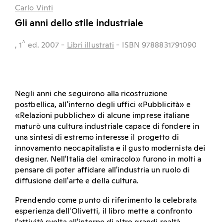
Carlo Vinti
Gli anni dello stile industriale
^
, 1
ed.
2007
-
Libri illustrati
- ISBN 9788831791090
Negli anni che seguirono alla ricostruzione
postbellica, all'interno degli uffici «Pubblicità» e
«Relazioni pubbliche» di alcune imprese italiane
maturò una cultura industriale capace di fondere in
una sintesi di estremo interesse il progetto di
innovamento neocapitalista e il gusto modernista dei
designer. Nell'Italia del «miracolo» furono in molti a
pensare di poter affidare all'industria un ruolo di
diffusione dell'arte e della cultura.
Prendendo come punto di riferimento la celebrata
esperienza dell'Olivetti, il libro mette a confronto
l'attività svolta all'interno di altre grandi realtà