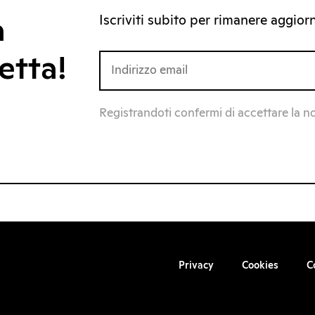
Iscriviti subito per rimanere aggiorna
a
etta!
Registrandoti confermi di accettare la n
Privacy
Cookies
C