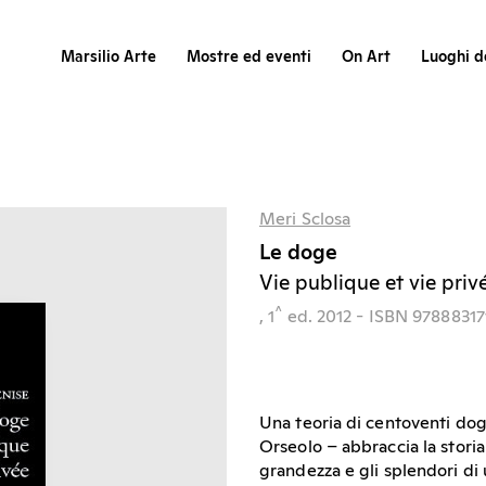
Marsilio Arte
Mostre ed eventi
On Art
Luoghi de
Meri Sclosa
Le doge
Vie publique et vie priv
^
, 1
ed.
2012
- ISBN 97888317
Una teoria di centoventi dogi 
Orseolo – abbraccia la stori
grandezza e gli splendori di