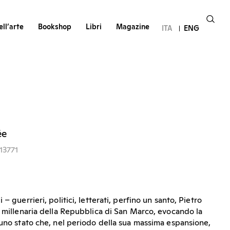
ll’arte
Bookshop
Libri
Magazine
ITA
ENG
ée
13771
– guerrieri, politici, letterati, perfino un santo, Pietro
a millenaria della Repubblica di San Marco, evocando la
 uno stato che, nel periodo della sua massima espansione,