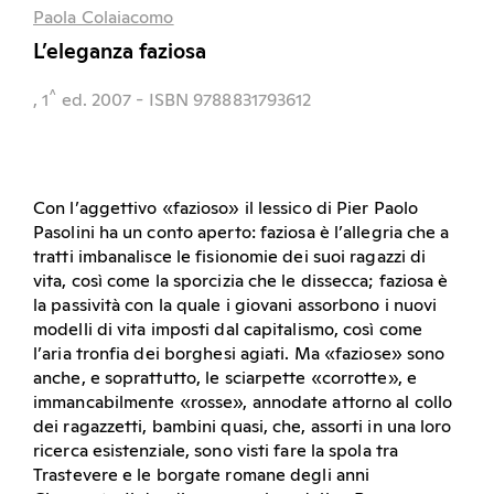
Paola Colaiacomo
L’eleganza faziosa
^
, 1
ed.
2007
- ISBN 9788831793612
Con l’aggettivo «fazioso» il lessico di Pier Paolo
Pasolini ha un conto aperto: faziosa è l’allegria che a
tratti imbanalisce le fisionomie dei suoi ragazzi di
vita, così come la sporcizia che le dissecca; faziosa è
la passività con la quale i giovani assorbono i nuovi
modelli di vita imposti dal capitalismo, così come
l’aria tronfia dei borghesi agiati. Ma «faziose» sono
anche, e soprattutto, le sciarpette «corrotte», e
immancabilmente «rosse», annodate attorno al collo
dei ragazzetti, bambini quasi, che, assorti in una loro
ricerca esistenziale, sono visti fare la spola tra
Trastevere e le borgate romane degli anni