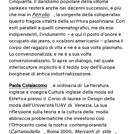
Cinquanta. Il dandismo popolare della «Roma
yankee» resterà anche nei decenni successivi, e più
che mai in
Petrolio
, la sorgente della «disperata»
quanto tragica vitalità della scrittura pasoliniana. Con
esiti paralleli a quelli cinematografici, ma da essi
indipendenti, l’indumento – e qui il posto d’onore è
occupato dai jeans, o «calzoni americani» – plasma il
corpo del ragazzo di vita e ne è a sua volta plasmato.
Lo convenzionalizza, e ne è a sua volta
convenzionalizzato. Si apre un dialogo, nel quale
interlocutore implicito è il teddy boy dell’Europa
borghese di antica industrializzazione.
Paola Colaiacomo
è ordinaria di Letteratura
inglese e insegna Cultura inglese della moda ed
Estetica presso il Corso di laurea in Design della
moda dell’Università IUAV di Venezia. La sua
riflessione sulla teoria e la cultura della moda
abbraccia problematiche che investono così
l’Ottocento come la nostra contemporaneità
(
Cartamodello
, Roma 2000;
Mercanti di stile
,