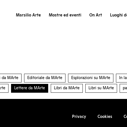
Marsilio Arte
Mostre ed eventi
On Art
Luoghi de
i da MArte
Editoriale da MArte
Esplorazioni su MArte
In l
rte
Lettere da MArte
Libri da MArte
Libri su MArte
pa
Privacy
Cookies
C