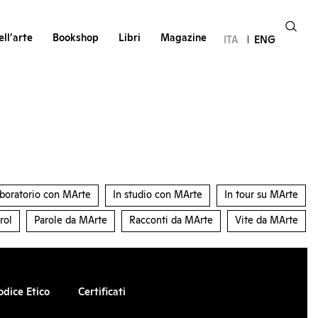
ll’arte
Bookshop
Libri
Magazine
ITA
ENG
aboratorio con MArte
In studio con MArte
In tour su MArte
rol
Parole da MArte
Racconti da MArte
Vite da MArte
odice Etico
Certificati