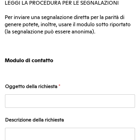
LEGGI LA PROCEDURA PER LE SEGNALAZIONI
Per inviare una segnalazione diretta per la parità di
genere potete, inoltre, usare il modulo sotto riportato
(la segnalazione può essere anonima).
Modulo di contatto
O
Oggetto della richiesta
*
g
g
e
t
t
o
Descrizione della richiesta
r
i
c