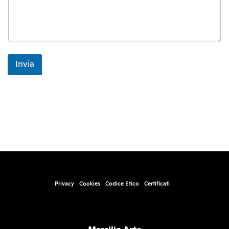
h
i
e
s
t
a
*
Invia
Privacy
Cookies
Codice Etico
Certificati