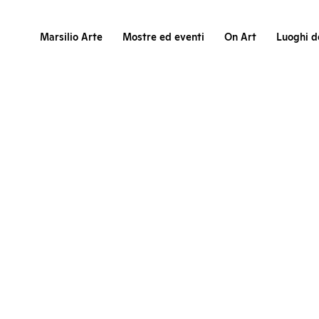
Marsilio Arte
Mostre ed eventi
On Art
Luoghi de