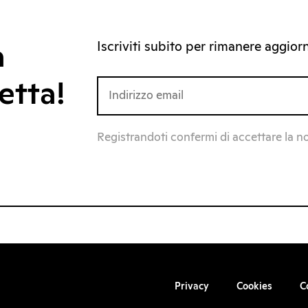
Iscriviti subito per rimanere aggiorna
a
etta!
Registrandoti confermi di accettare la n
Privacy
Cookies
C