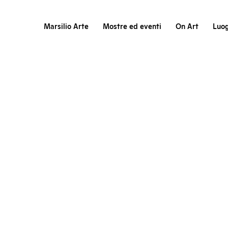
Marsilio Arte
Mostre ed eventi
On Art
Luog