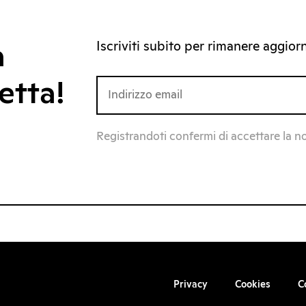
Iscriviti subito per rimanere aggiorna
a
etta!
Registrandoti confermi di accettare la n
Privacy
Cookies
C