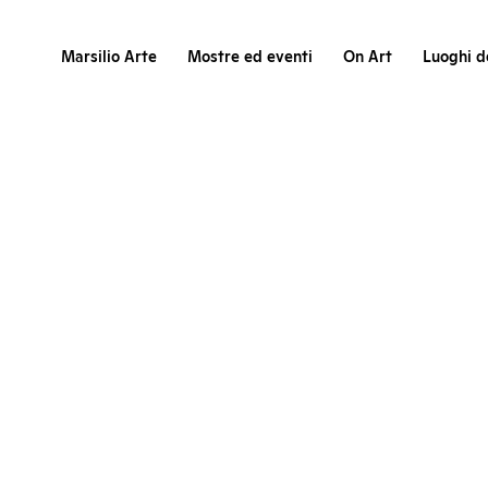
Marsilio Arte
Mostre ed eventi
On Art
Luoghi de