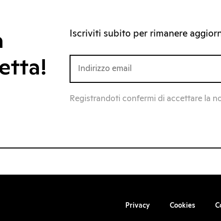
Iscriviti subito per rimanere aggiorna
a
etta!
Registrandoti confermi di accettare la n
Privacy
Cookies
C