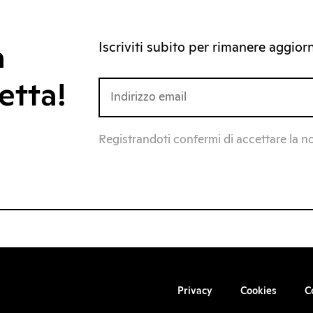
Iscriviti subito per rimanere aggiorna
a
etta!
Registrandoti confermi di accettare la n
Privacy
Cookies
C