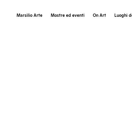
Marsilio Arte
Mostre ed eventi
On Art
Luoghi de