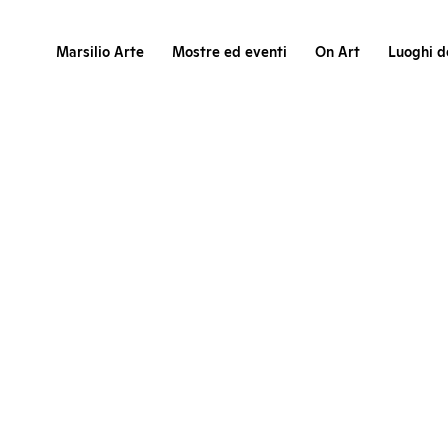
Marsilio Arte
Mostre ed eventi
On Art
Luoghi de