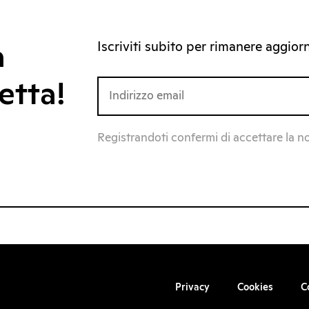
Iscriviti subito per rimanere aggiorna
a
etta!
Registrandoti confermi di accettare la n
Privacy
Cookies
C