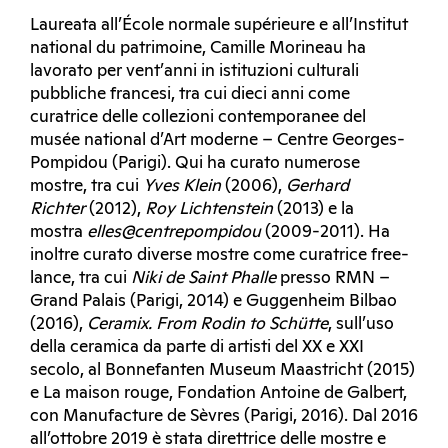
Laureata all’École normale supérieure e all’Institut
national du patrimoine, Camille Morineau ha
lavorato per vent’anni in istituzioni culturali
pubbliche francesi, tra cui dieci anni come
curatrice delle collezioni contemporanee del
musée national d’Art moderne – Centre Georges-
Pompidou (Parigi). Qui ha curato numerose
mostre, tra cui
Yves Klein
(2006),
Gerhard
Richter
(2012),
Roy Lichtenstein
(2013) e la
mostra
elles@centrepompidou
(2009-2011). Ha
inoltre curato diverse mostre come curatrice free-
lance, tra cui
Niki de Saint Phalle
presso RMN –
Grand Palais (Parigi, 2014) e Guggenheim Bilbao
(2016),
Ceramix. From Rodin to Schütte
, sull’uso
della ceramica da parte di artisti del XX e XXI
secolo, al Bonnefanten Museum Maastricht (2015)
e La maison rouge, Fondation Antoine de Galbert,
con Manufacture de Sèvres (Parigi, 2016). Dal 2016
all’ottobre 2019 è stata direttrice delle mostre e