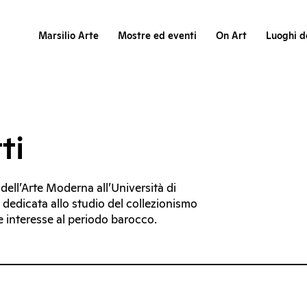
Marsilio Arte
Mostre ed eventi
On Art
Luoghi de
ti
 dell’Arte Moderna all’Università di
è dedicata allo studio del collezionismo
e interesse al periodo barocco.