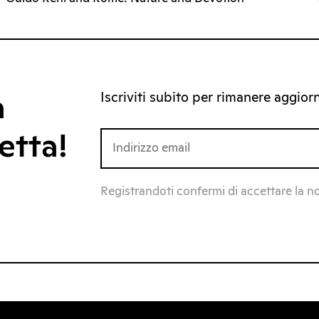
Iscriviti subito per rimanere aggiorna
a
etta!
Registrandoti confermi di accettare la n