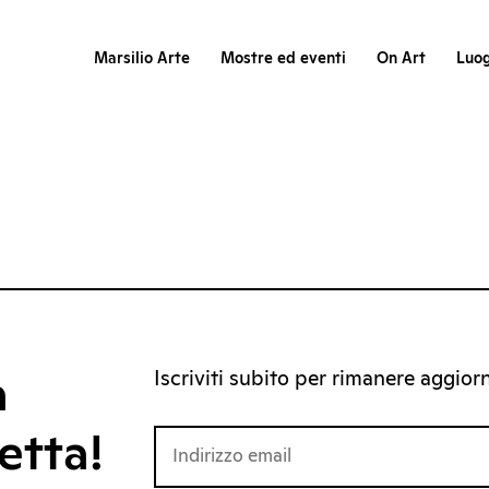
Marsilio Arte
Mostre ed eventi
On Art
Luog
Iscriviti subito per rimanere aggiorna
a
etta!