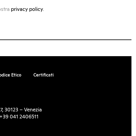
ostra
privacy policy
.
odice Etico
Certificati
7, 30123 – Venezia
l. +39 041 2406511