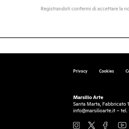
Registrandoti confermi di accettare la n
Privacy
Cookies
C
Marsilio Arte
Santa Marta, Fabbricato 1
info@marsilioarte.it – te