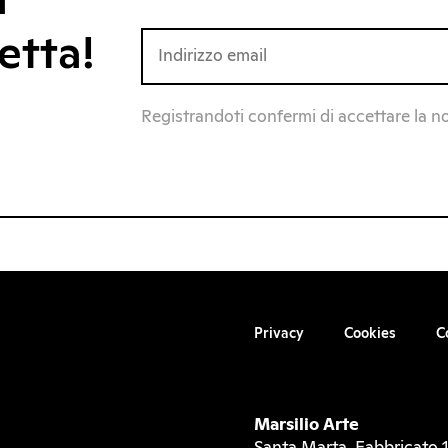
a
etta!
Registrandoti confermi di accettare la n
Privacy
Cookies
C
Marsilio Arte