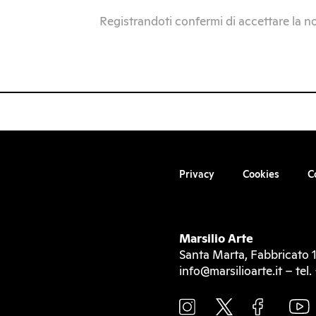
Registrandoti confermi di accettare la n
Privacy
Cookies
C
Marsilio Arte
Santa Marta, Fabbricato 1
info@marsilioarte.it – te