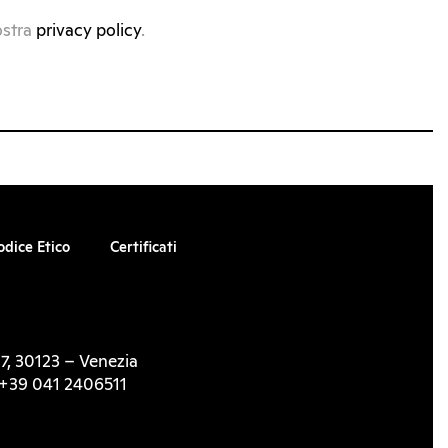
ostra
privacy policy
.
odice Etico
Certificati
7, 30123 – Venezia
l. +39 041 2406511