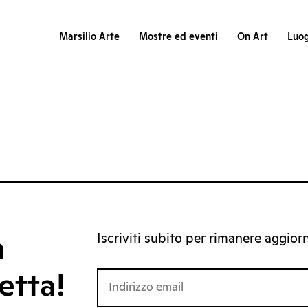
Marsilio Arte
Mostre ed eventi
On Art
Luog
Iscriviti subito per rimanere aggiorna
a
etta!