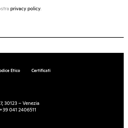
ostra
privacy policy
.
odice Etico
Certificati
7, 30123 – Venezia
l. +39 041 2406511