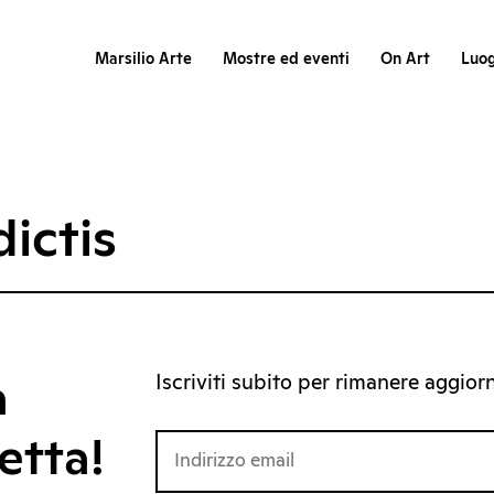
Marsilio Arte
Mostre ed eventi
On Art
Luog
ictis
Iscriviti subito per rimanere aggiorna
a
etta!