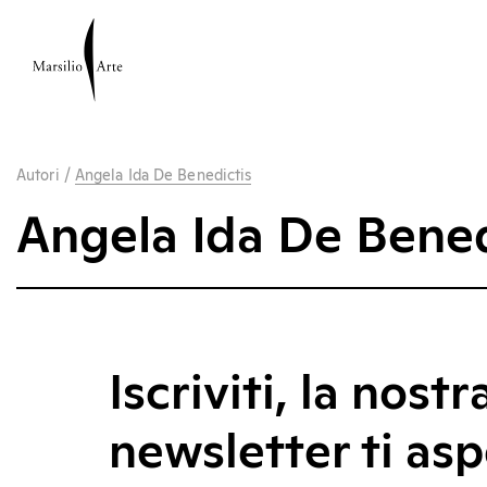
Autori
/
Angela Ida De Benedictis
Angela Ida De Bened
Iscriviti, la nostr
newsletter ti asp