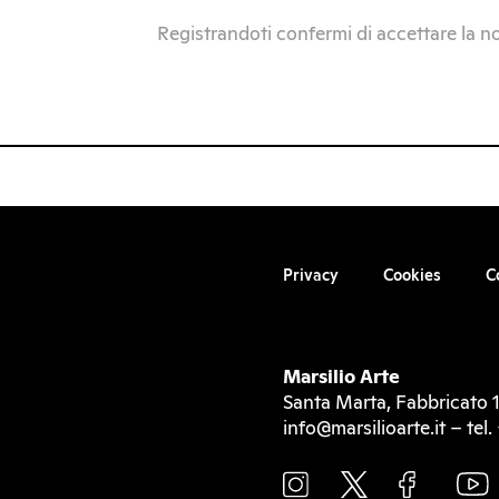
Registrandoti confermi di accettare la n
Privacy
Cookies
C
Marsilio Arte
Santa Marta, Fabbricato 1
info@marsilioarte.it – te