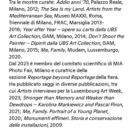
Tra le mostre curate:
Addio anni ’70
, Palazzo Reale,
Milano, 2012;
The Sea Is my Land. Artists from the
Mediterranean Sea
, Museo MAXXI, Roma,
Triennale di Milano, FRAC, Marsiglia 2013-
2016;
Year after Year – opere su carta dalla UBS
Art Collection
, GAM, Milano, 2014;
Don’t Shoot the
Painter – Dipinti dalla UBS Art Collection
, GAM,
Milano, 2015;
Me, Family
, Mudam, Lussemburgo,
2020.
Dal 2023 è membro del comitato scientifico di MIA
Photo Fair, Milano e curatrice della
sezione
Reportage beyond Reportage
della fiera.
Ha pubblicato saggi in diverse pubblicazioni, tra
cui
Artists Interviews
per la Luxembourg Art Week,
2023;
Stronger than Memory and Weaker than
Dewdrops – Karolina Markiewicz and Pascal Piron
,
2021;
Me, Family. Portrait of a Young Planet
,
2020;
Monumenti effimeri. Storia e conservazione
delle installazioni
, 2009.