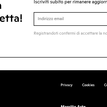
Iscriviti subito per rimanere aggiorna
a
etta!
Registrandoti confermi di accettare la n
Privacy
Cookies
C