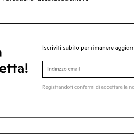
Iscriviti subito per rimanere aggiorna
a
etta!
Registrandoti confermi di accettare la n