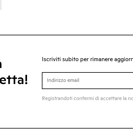
Iscriviti subito per rimanere aggiorna
a
etta!
Registrandoti confermi di accettare la n