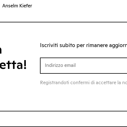
Anselm Kiefer
Iscriviti subito per rimanere aggiorna
a
etta!
Registrandoti confermi di accettare la n