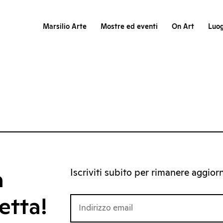
Marsilio Arte
Mostre ed eventi
On Art
Luog
Iscriviti subito per rimanere aggiorna
a
etta!