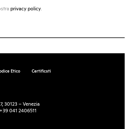
ostra
privacy policy
.
odice Etico
Certificati
7, 30123 – Venezia
l. +39 041 2406511