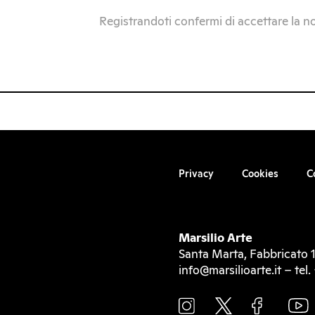
Registrandoti confermi di accettare la n
Privacy
Cookies
C
Marsilio Arte
Santa Marta, Fabbricato 1
info@marsilioarte.it – te