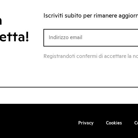
Iscriviti subito per rimanere aggiorna
a
etta!
Registrandoti confermi di accettare la n
Privacy
Cookies
C