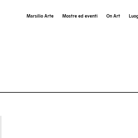
Marsilio Arte
Mostre ed eventi
On Art
Luog