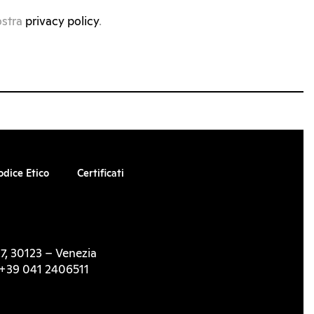
ostra
privacy policy
.
odice Etico
Certificati
7, 30123 – Venezia
l. +39 041 2406511