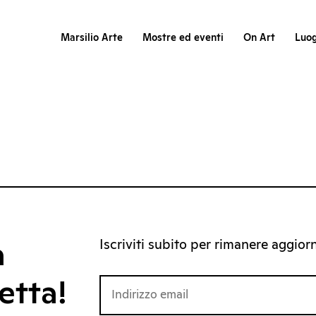
Marsilio Arte
Mostre ed eventi
On Art
Luog
Iscriviti subito per rimanere aggiorna
a
etta!