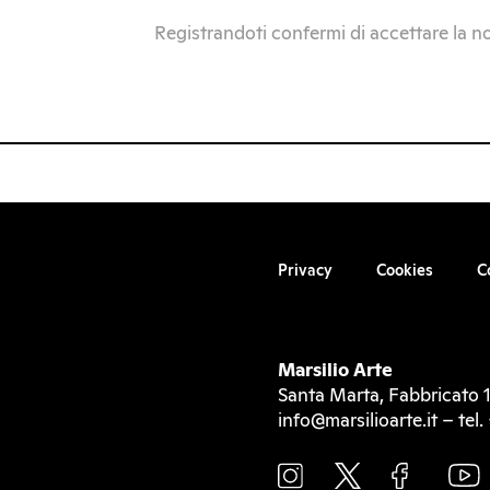
Registrandoti confermi di accettare la n
Privacy
Cookies
C
Marsilio Arte
Santa Marta, Fabbricato 1
info@marsilioarte.it – te