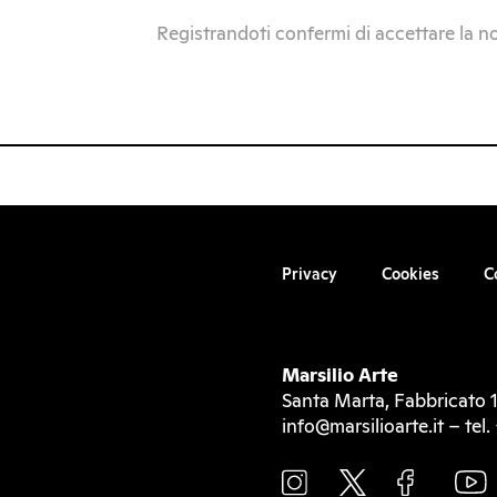
Registrandoti confermi di accettare la n
Privacy
Cookies
C
Marsilio Arte
Santa Marta, Fabbricato 1
info@marsilioarte.it – te