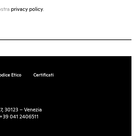
ostra
privacy policy
.
odice Etico
Certificati
7, 30123 – Venezia
l. +39 041 2406511