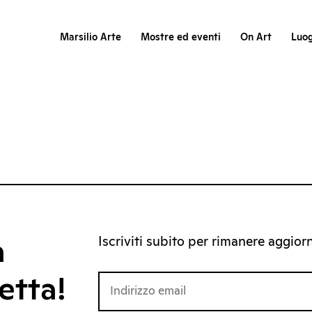
Marsilio Arte
Mostre ed eventi
On Art
Luog
Iscriviti subito per rimanere aggiorna
a
etta!