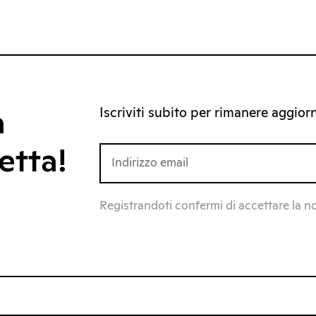
Iscriviti subito per rimanere aggiorna
a
etta!
Registrandoti confermi di accettare la n