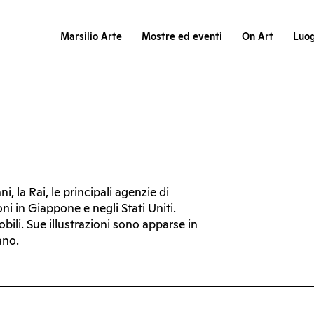
Marsilio Arte
Mostre ed eventi
On Art
Luog
ani, la Rai, le principali agenzie di
ni in Giappone e negli Stati Uniti.
obili. Sue illustrazioni sono apparse in
ano.