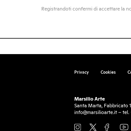
Registrandoti confermi di accettare la n
Privacy
Cookies
C
Marsilio Arte
Santa Marta, Fabbricato 1
info@marsilioarte.it – te