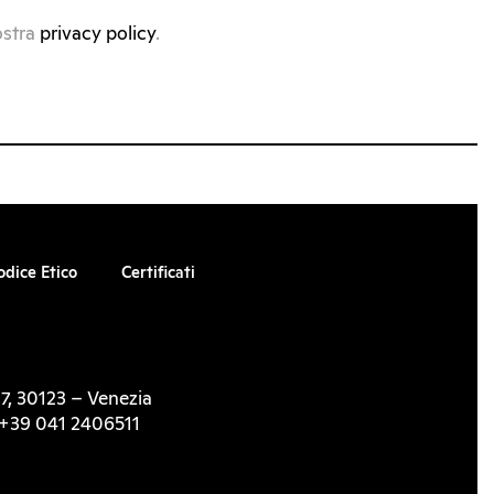
ostra
privacy policy
.
odice Etico
Certificati
7, 30123 – Venezia
l. +39 041 2406511