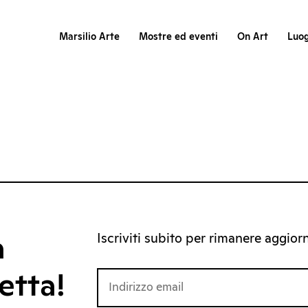
Marsilio Arte
Mostre ed eventi
On Art
Luog
Iscriviti subito per rimanere aggiorna
a
etta!