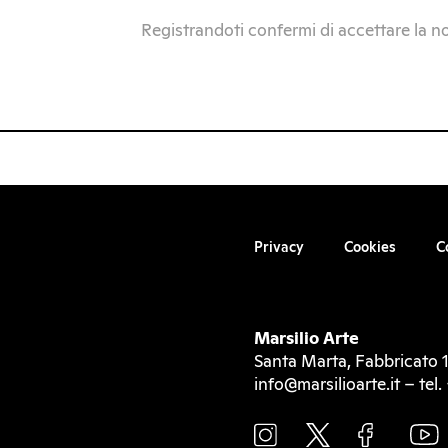
Registrandoti confermi di accettare la n
Privacy
Cookies
C
Marsilio Arte
Santa Marta, Fabbricato 1
info@marsilioarte.it – te