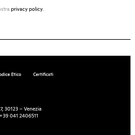
ostra
privacy policy
.
odice Etico
Certificati
7, 30123 – Venezia
l. +39 041 2406511