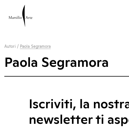
Autori
/
Paola Segramora
Paola Segramora
Iscriviti, la nostr
newsletter ti asp