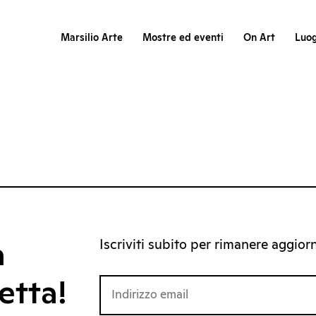
Marsilio Arte
Mostre ed eventi
On Art
Luog
Iscriviti subito per rimanere aggiorna
a
etta!