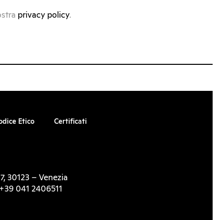
ostra
privacy policy
.
odice Etico
Certificati
7, 30123 – Venezia
l. +39 041 2406511