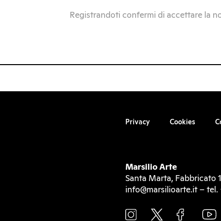
Registrandoti confermi di accettare la n
Privacy
Cookies
C
Marsilio Arte
Santa Marta, Fabbricato 1
info@marsilioarte.it – te