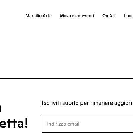
Marsilio Arte
Mostre ed eventi
On Art
Luog
Iscriviti subito per rimanere aggiorna
a
etta!