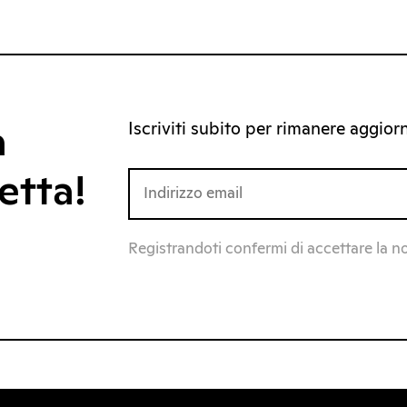
Iscriviti subito per rimanere aggiorna
a
etta!
Registrandoti confermi di accettare la n