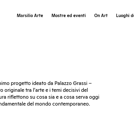
Marsilio Arte
Mostre ed eventi
On Art
Luoghi de
onimo progetto ideato da Palazzo Grassi –
riginale tra l’arte e i temi decisivi del
ura riflettono su cosa sia e a cosa serva oggi
e fondamentale del mondo contemporaneo.