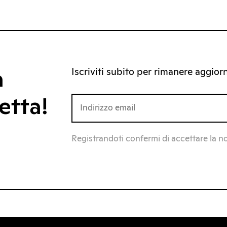
Iscriviti subito per rimanere aggiorna
a
etta!
Registrandoti confermi di accettare la n