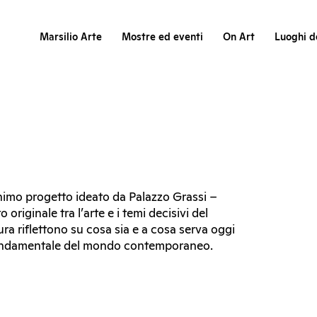
Marsilio Arte
Mostre ed eventi
On Art
Luoghi de
onimo progetto ideato da Palazzo Grassi –
riginale tra l’arte e i temi decisivi del
ura riflettono su cosa sia e a cosa serva oggi
e fondamentale del mondo contemporaneo.