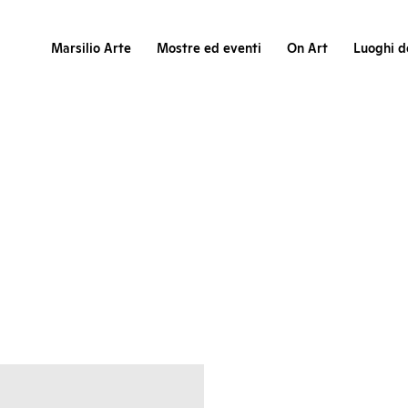
Marsilio Arte
Mostre ed eventi
On Art
Luoghi de