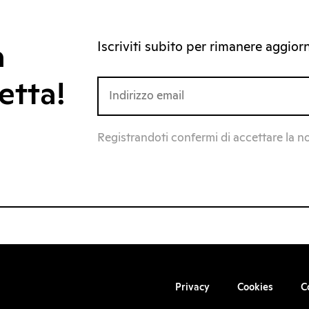
Iscriviti subito per rimanere aggiorna
a
etta!
Registrandoti confermi di accettare la n
Privacy
Cookies
C