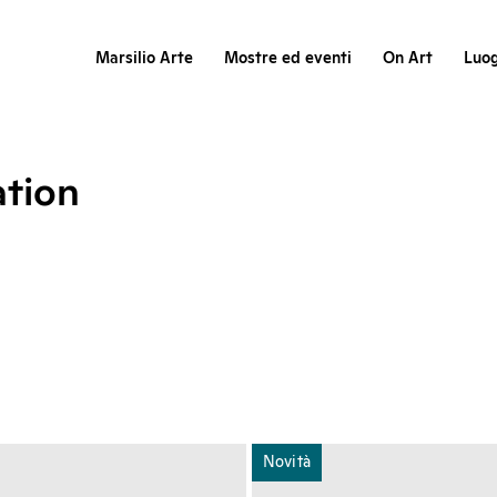
Marsilio Arte
Mostre ed eventi
On Art
Luog
tion
Novità