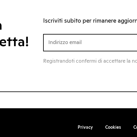
Iscriviti subito per rimanere aggiorna
a
etta!
Registrandoti confermi di accettare la n
Privacy
Cookies
C