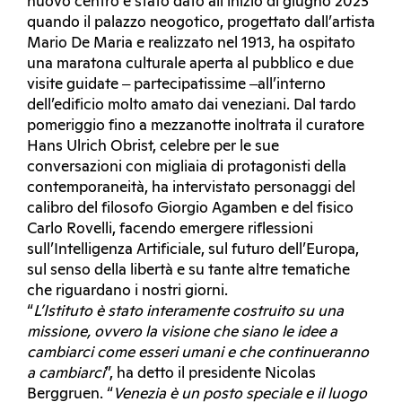
nuovo centro è stato dato all’inizio di giugno 2023
quando il palazzo neogotico, progettato dall’artista
Mario De Maria e realizzato nel 1913, ha ospitato
una maratona culturale aperta al pubblico e due
visite guidate ‒ partecipatissime ‒all’interno
dell’edificio molto amato dai veneziani. Dal tardo
pomeriggio fino a mezzanotte inoltrata il curatore
Hans Ulrich Obrist, celebre per le sue
conversazioni con migliaia di protagonisti della
contemporaneità, ha intervistato personaggi del
calibro del filosofo Giorgio Agamben e del fisico
Carlo Rovelli, facendo emergere riflessioni
sull’Intelligenza Artificiale, sul futuro dell’Europa,
sul senso della libertà e su tante altre tematiche
che riguardano i nostri giorni.
“
L’I
stituto è stato interamente costruito su una
missione, ovvero la visione che siano le idee a
cambiarci come esseri umani e che continueranno
a cambiarci
”, ha detto il presidente Nicolas
Berggruen. “
Venezia è un posto speciale e il luogo