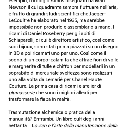
esempio, l’orologio Atmos disegnato da Marc
Newson il cui quadrante sembra fluttuare nell’aria,
è frutto di grandi studi scientifici che Jaeger-
LeCoultre ha elaborato nel 1935, ma sarebbe
impossibile non produrlo e assemblarlo a mano. I
ricami di Daniel Roseberry per gli abiti di
Schiaparelli, di cui è direttore artistico, così come i
suoi bijoux, sono stati prima piazzati su un disegno
in 3D e poi ricamati uno per uno. Così come il
sogno di un corpo-calamita che attrae fiori di voile
e margherite di tulle e chiffon per modellarli in un
soprabito di mercuriale sveltezza sono realizzati
uno alla volta da Lemarié per Chanel Haute
Couture. La prima casa di ricami e atelier di
plumasserie
che sono i migliori alleati per
trasformare la fiaba in realtà.
Trasmutazione alchemica o pratica della
manualità? Entrambi. Un libro cult degli anni
Settanta ‒ L
o Zen e l’arte della manutenzione della