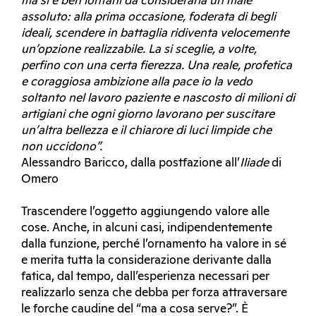
ma si è ben lontani da considerarla un male
assoluto: alla prima occasione, foderata di begli
ideali, scendere in battaglia ridiventa velocemente
un’opzione realizzabile. La si sceglie, a volte,
perfino con una certa fierezza. Una reale, profetica
e coraggiosa ambizione alla pace io la vedo
soltanto nel lavoro paziente e nascosto di milioni di
artigiani che ogni giorno lavorano per suscitare
un’altra bellezza e il chiarore di luci limpide che
non uccidono”.
Alessandro Baricco, dalla postfazione all’
Iliade
di
Omero
Trascendere l’oggetto aggiungendo valore alle
cose. Anche, in alcuni casi, indipendentemente
dalla funzione, perché l’ornamento ha valore in sé
e merita tutta la considerazione derivante dalla
fatica, dal tempo, dall’esperienza necessari per
realizzarlo senza che debba per forza attraversare
le forche caudine del “ma a cosa serve?”. È