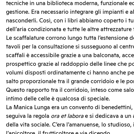
tecniche in una biblioteca moderna, funzionale e
gestione. Era necessario integrare gli impianti e a
nasconderli. Così, con i libri abbiamo coperto i tu
dell’aria condizionata e tutte le altre attrezzature
Le scaffalature corrono lungo tutta l’estensione de
tavoli per la consultazione si susseguono al centr
scaffali è accessibile grazie a una balconata, acc
prospettico grazie al raddoppio delle linee che por
volumi disposti ordinatamente ci hanno anche per
salto proporzionale tra il grande corridoio e le por
Questo rapporto tra il corridoio, inteso come sal
intimo delle celle è qualcosa di speciale.
La Manica Lunga era un convento di benedettini
seguiva la regola
ora et labora
e si dedicava a un 
della vita sociale. C’era l’amanuense, lo studioso, 
l’apicoltore, il frutticoltore e via dicendo.