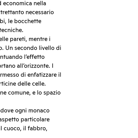
d economica nella
ltrettanto necessario
bi, le bocchette
 tecniche.
lle pareti, mentre i
o. Un secondo livello di
entuando l’effetto
tano all’orizzonte. I
messo di enfatizzare il
ticine delle celle.
one comune, e lo spazio
, dove ogni monaco
aspetto particolare
il cuoco, il fabbro,