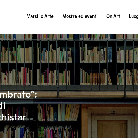
Marsilio Arte
Mostre ed eventi
On Art
Luog
ombrato”:
di
chistar