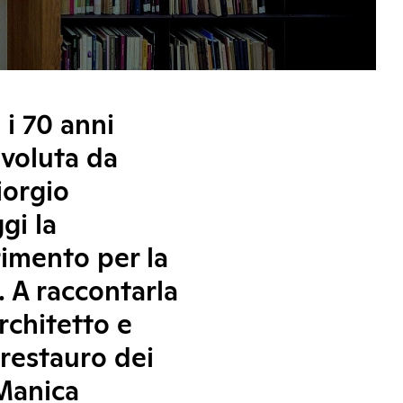
i 70 anni
 voluta da
iorgio
gi la
rimento per la
 A raccontarla
rchitetto e
 restauro dei
 Manica